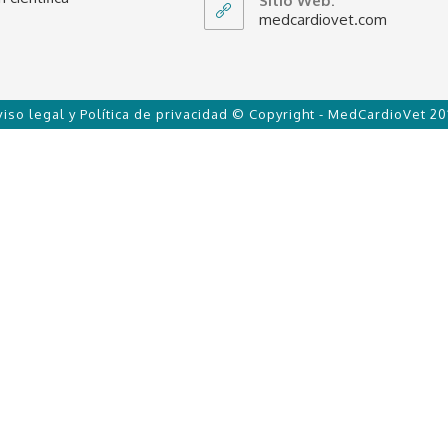
Sitio Web:
medcardiovet.com
viso legal y Política de privacidad
© Copyright - MedCardioVet 20