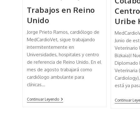
Colabo
Trabajos en Reino
Centro
Unido
Uribe 
Jorge Prieto Ramos, cardiólogo de
MedCardioV
MedCardioVet, sigue trabajando
Junio de es
intermitentemente en
Veterinario
Universidades, hospitales y centro
Bizkaia)! Nu
de referencia de Reino Unido. En el
Diplomado 
mes de agosto trabajará como
Veterinaria
cardiólogo ambulante para
Cardiology)
clínicas…
está ya pa
Continuar Leyendo
Continuar Ley