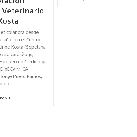
ración
 Veterinario
Kosta
et colabora desde
te año con el Centro
 Uribe Kosta (Sopelana,
estro cardiólogo,
Europeo en Cardiología
 (DipECVIM-CA
, Jorge Prieto Ramos,
sando…
endo